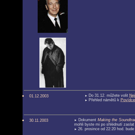
Do 31.12. můžete volit
Nej
01.12.2003
►
Přehled námětů k
Povídce
►
Dokument
Making the Soundtra
30.11.2003
►
mohli byste mi po shlédnutí zaslat
26. prosince od 22:20 hod. bud
►