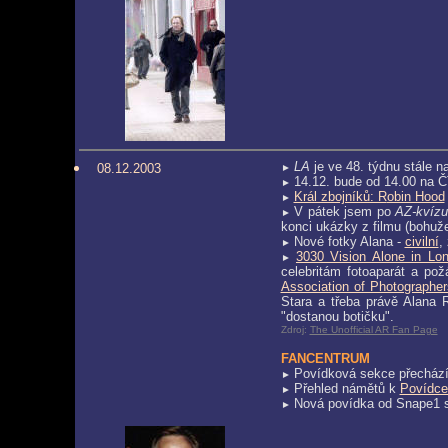
LA
je ve 48. týdnu stále n
08.12.2003
►
14.12. bude od 14.00 na Č
►
Král zbojníků: R
obin Hood
►
V pátek jsem po
AZ-kvíz
►
konci ukázky z filmu (bohuže
Nové fotky Alana -
civilní
,
►
3030 Vision Alone in Lo
►
celebritám fotoaparát a pož
Association of Photographer
Stara a třeba právě Alana R
"dostanou botičku".
Zdroj:
The Unofficial AR Fan Page
FANCENTRUM
Povídková sekce přechází
►
Přehled námětů k
Povídce
►
Nová povídka od Snape1
►