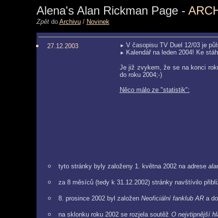
Alena's Alan Rickman Page -
ARCH
Zpět
do
Archivu
/
Novinek
V časopisu TV Duel 12/03 je půls
27.12.2003
►
Kalendář na leden 2004! Ke stáh
►
Je již zvykem, že se na konci rok
do roku 2004;-)
Něco málo ze "statistik":
tyto stránky byly založeny 1. května 2002 na adrese
ala
za 8 měsíců (tedy k 31.12.2002) stránky navštívilo přibl
8. prosince 2002 byl založen
Neoficiální fanklub AR
a do
na sklonku roku 2002 se rozjela soutěž
O nejvtipnější h