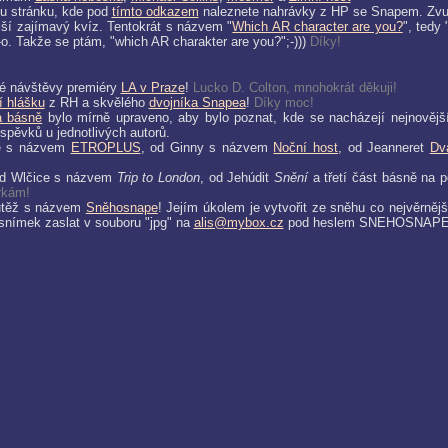
ou stránku, kde pod
tímto odkazem
naleznete nahrávky z HP se Snapem. Zvuk 
lší zajímavý kvíz. Tentokrát s názvem "
Which AR character are you?
", tedy
o. Takže se ptám, "which AR charakter are you?";-)))
Díky!
né návštěvy premiéry
LA v Praze
!
Lucko D. Colton, mnohokrát děkuji!
í hlášku
z RH a skvělého
dvojníka Snapea
!
Díky moc!
a básně
bylo mírně upraveno, aby bylo poznat, kde se nacházejí nejnovější
spěvků u jednotlivých autorů.
he s názvem
ETROPLUS
, od Ginny s názvem
Noční host
, od Jeanneret
Dv
 od Wlčice s názvem
Trip to London
, od Jehúdit
Snění
a třetí část básně na 
rkám!
outěž s názvem
Sněhosnape
! Jejím úkolem je vytvořit ze sněhu co nejvěrněj
a snímek zaslat v souboru "jpg" na
alis@mybox.cz
pod heslem SNEHOSNAPE. 