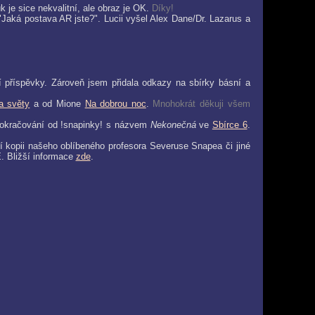
je sice nekvalitní, ale obraz je OK.
Díky!
 "Jaká postava AR jste?". Lucii vyšel Alex Dane/Dr. Lazarus a
 příspěvky. Zároveň jsem přidala odkazy na sbírky básní a
a světy
a od Mione
Na dobrou noc
.
Mnohokrát děkuji všem
pokračování od !snapinky! s názvem
Nekonečná
ve
Sbírce 6
.
ší kopii našeho oblíbeného profesora Severuse Snapea či jiné
Bližší informace
zde
.