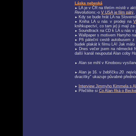
Láska nebeská
LA je v ČR na třetím místě v ak
►
Revolutions
;-o
V USA je film pátý
,
Kdy se bude hrát LA na Slovensk
►
Kniha LA u nás v prodeji na
V
►
knihkupectví, co tam je) ji mají za
Soundtrack na CD k LA u nás v 
►
Wallpaper s motivem Harryho n
►
Při páteční cestě autobusem z 
►
budek plakát k filmu LA! Jak málo s
Dnes večer jsem na německé hu
►
další kanál neupoutal Alan coby Ha
Alan se mihl v Kinoboxu vysílan
►
Alan je 16. v žebříčku
20. nejví
►
dvacítky" ukazuje půvabné přednost
Interview Jimmyho Kimmela s 
►
Přečtěte si
Co Alan říká o Becke
►