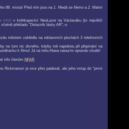
ého 88. místa! Před ním jsou na
1. Hledá se Nemo
a
2. Matrix
 info!)
v knihkupectví NeoLuxor na Václaváku (to největší
 včetně překladu "Dotazník lásky AR";-o
ezdu městem zahlédla na reklamních plochách 3 telefonních
y na tom nic divného, kdyby mě najednou při přepínání na
 soundtracku k filmu! Já na toho Alana narazím opravdu všude!
ané info členům
NFAR
.
anu Rickmanovi je sice přes padesát, ale jeho vstup do "první