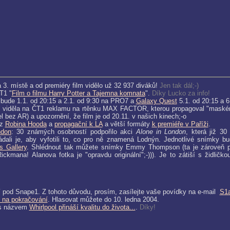
a 3. místě a od premiéry film vidělo už 32 937 diváků!
Jen tak dál;-)
T1 "
Film o filmu Harry Potter a Tajemna komnata
".
Díky Lucko za info!
bude 1.1. od 20:15 a 2.1. od 9:30 na PRO7 a
Galaxy Quest
5.1. od 20:15 a 
u
viděla na ČT1 reklamu na rtěnku MAX FACTOR, kterou propagoval "maskér
l bez AR) a upozornění, že film je od 20.11. v našich kinech;-o
 z
Robina Hooda
a
propagační k LA
a větší formáty
k premiéře v Paříži
.
ndon
: 30 známých osobností podpořilo akci
Alone in London
, která již 3
ádali je, aby vyfotili to, co pro ně znamená Lodnýn. Jednotlivé snímky b
s Gallery
. Shlédnout tak můžete snímky Emmy Thompson (ta je zároveň 
ickmana! Alanova fotka je "opravdu originální";-))). Je to zátiší s židličk
 pod Snape1. Z tohoto důvodu, prosím, zasílejte vaše povídky na e-mail
S1
 na pokračování
. Hlasovat můžete do 10. ledna 2004.
 s názvem
Whirlpool přináší kvalitu do života...
.
Díky!