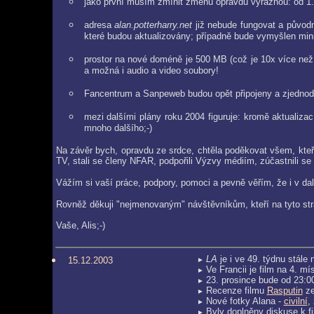
jako první musím zmínit změnu opravdu výraznou: od 
adresa
alan.potterharry.net
již nebude fungovat a původ
které budou aktualizovány; případně bude vymyšlen min
prostor na nové doméně je 500 MB (což je 10x více než
a možná i audio a video soubory!
Fancentrum a Sanpeweb budou opět připojeny a zjednodu
mezi dalšími plány roku 2004 figuruje: kromě aktualizac
mnoho dalšího;-)
Na závěr bych, opravdu ze srdce, chtěla poděkovat všem, kteří 
TV, stali se členy NFAR, podpořili Výzvy médiím, zúčastnili se 
Vážím si vaší práce, podpory, pomoci a pevně věřím, že i v da
Rovněž děkuji "nejmenovaným" návštěvníkům, kteří na tyto strá
Vaše, Alis;-)
LA
je i ve 49. týdnu stále
15.12.2003
►
Ve Francii je film na 4. m
►
23. prosince bude od 23:
►
Recenze filmu
Rasputin
ze
►
Nové fotky Alana -
civilní
,
►
Byly doplněny diskuse k 
►