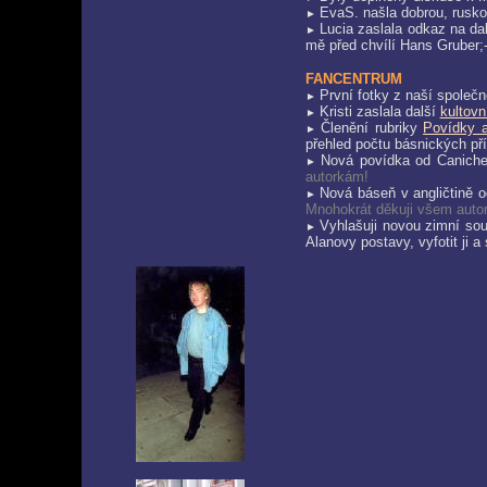
EvaS. našla dobrou, rusk
►
Lucia zaslala odkaz na da
►
mě před chvílí Hans Gruber;-
FANCENTRUM
První fotky z naší společ
►
Kristi zaslala další
kultovn
►
Členění rubriky
Povídky 
►
přehled počtu básnických pří
Nová povídka od Canic
►
autorkám!
Nová báseň v angličtině
►
Mnohokrát děkuji všem auto
Vyhlašuji novou zimní s
►
Alanovy postavy, vyfotit ji 