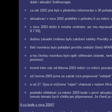
době i aktuální Sněhosnape;
za rok 2002 jste byli v předstihu informováni o 30 pořad
aktualizací v roce 2002 proběhlo v průměru 6 za měsíc a
v roce 2003 došlo k mnoha změnám; asi tou nejzásadně
9.7.03);
druhou zásadní změnou bylo založení rubriky
Povídky a
třetí novinkou bylo pořádání prvního setkání členů
NFAR
a tou čtvrtou novinkou bylo opět stěhování stránek, ten
prostoru!
;
kromě toho vás od března 2003 měsíc co měsíc provázej
od června 2003 jsme se začali více projevovat "veřejně"
a od 27. října si můžeme "nejen" chatovat v našem
Rick
poslední ohlédnutí za rokem 2003 bude v první aktualiz
tomuto tématu bych chtěla jen připomenout, že členů je n
A co bude v roce 2004?