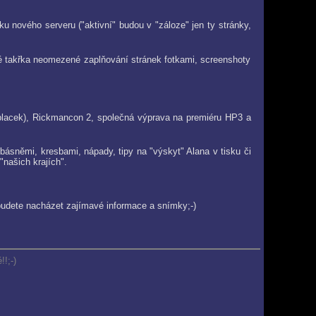
u nového serveru ("aktivní" budou v "záloze" jen ty stránky,
é takřka neomezené zaplňování stránek fotkami, screenshoty
 i placek), Rickmancon 2, společná výprava na premiéru HP3 a
 básněmi, kresbami, nápady, tipy na "výskyt" Alana v tisku či
"našich krajích".
 budete nacházet zajímavé informace a snímky;-)
!!;-)