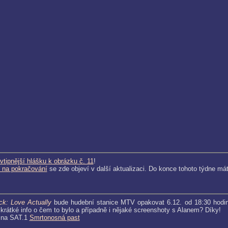
vtipnější hlášku k obrázku č. 11
!
 na pokračování
se zde objeví v další aktualizaci. Do konce tohoto týdne má
ck: Love Actually
bude hudební stanice MTV opakovat 6.12. od 18:30 hodin a
 krátké info o čem to bylo a případně i nějaké screenshoty s Alanem? Díky!
e na SAT.1
Smrtonosná past