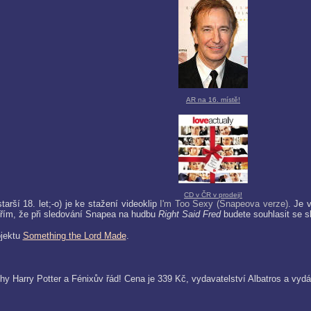
AR na 16. místě!
CD v ČR v prodeji!
tarší 18. let;-o) je ke stažení videoklip
I'm Too Sexy (Snapeova verze)
. Je 
řím, že při sledování Snapea na hudbu
Right Said Fred
budete souhlasit se sl
ojektu
Something the Lord Made
.
y Harry Potter a Fénixův řád! Cena je 339 Kč, vydavatelství Albatros a vydá