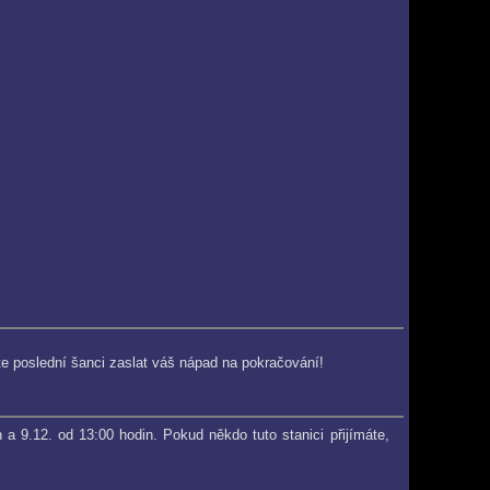
te poslední šanci zaslat váš nápad na pokračování!
 9.12. od 13:00 hodin. Pokud někdo tuto stanici přijímáte,