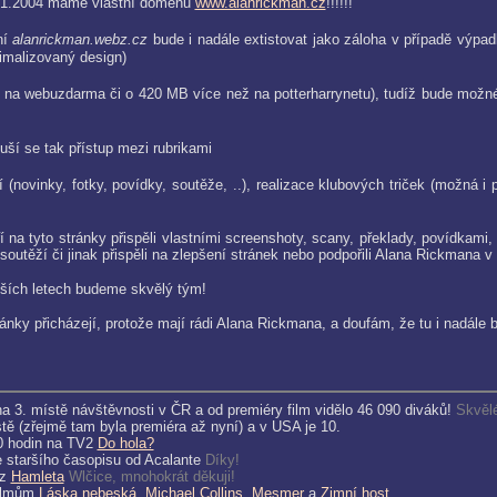
1.1.2004 máme vlastní doménu
www.alanrickman.cz
!!!!!!
ní
alanrickman.webz.cz
bude i nadále extistovat jako záloha v případě výpadk
imalizovaný design)
 na webuzdarma či o 420 MB více než na potterharrynetu), tudíž bude možn
ší se tak přístup mezi rubrikami
í (novinky, fotky, povídky, soutěže, ..), realizace klubových triček (možná
na tyto stránky přispěli vlastními screenshoty, scany, překlady, povídkami,
soutěží či jinak přispěli na zlepšení stránek nebo podpořili Alana Rickmana v 
lších letech budeme skvělý tým!
nky přicházejí, protože mají rádi Alana Rickmana, a doufám, že tu i nadále
 na 3. místě návštěvnosti v ČR a od premiéry film vidělo 46 090 diváků!
Skvělé
ístě (zřejmě tam byla premiéra až nyní) a v USA je 10.
00 hodin na TV2
Do hola?
 staršího časopisu od Acalante
Díky!
 z
Hamleta
Wlčice, mnohokrát děkuji!
filmům
Láska nebeská
,
Michael Collins
,
Mesmer
a
Zimní host