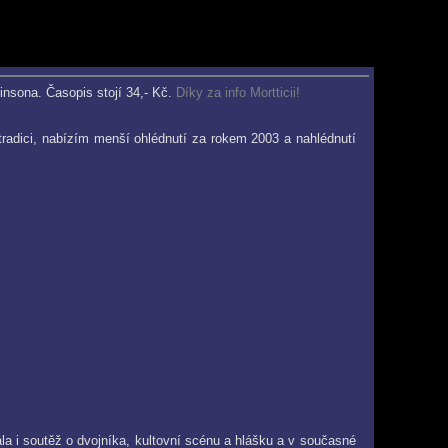
kinsona. Časopis stojí 34,- Kč.
Díky za info Mortticii!
 tradici, nabízím menší ohlédnutí za rokem 2003 a nahlédnutí
ala i soutěž o dvojníka, kultovní scénu a hlášku a v současné