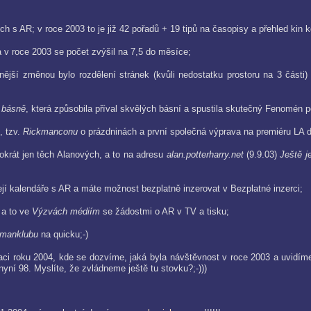
ech s AR; v roce 2003 to je již 42 pořadů + 19 tipů na časopisy a přehled kin 
 v roce 2003 se počet zvýšil na 7,5 do měsíce;
jší změnou bylo rozdělení stránek (kvůli nedostatku prostoru na 3 části
 básně
, která způsobila příval skvělých básní a spustila skutečný Fenomén p
, tzv.
Rickmanconu
o prázdninách a první společná výprava na premiéru LA d
tokrát jen těch Alanových, a to na adresu
alan.potterharry.net
(9.9.03)
Ještě j
í kalendáře s AR a máte možnost bezplatně inzerovat v Bezplatné inzerci;
 a to ve
Výzvách médiím
se žádostmi o AR v TV a tisku;
manklubu
na quicku;-)
aci roku 2004, kde se dozvíme, jaká byla návštěvnost v roce 2003 a uvidíme
yní 98. Myslíte, že zvládneme ještě tu stovku?;-)))