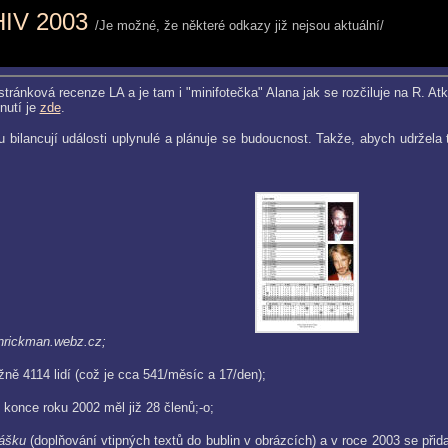
IV 2003
/Je možné, že některé odkazy již nejsou aktuální/
tránková recenze LA a je tam i "minifotečka" Alana jak se rozčiluje na R. At
nutí je
zde
.
u bilancují události uplynulé a plánuje se budoucnost. Takže, abych udržela
nrickman.webz.cz;
ižně 4114 lidí (což je cca 541/měsíc a 17/den);
 konce roku 2002 měl již 28 členů;-o;
lášku
(doplňování vtipných textů do bublin v obrázcích) a v roce 2003 se přid