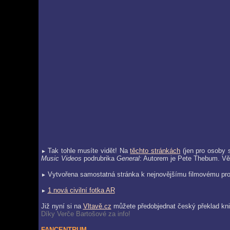
Tak tohle musíte vidět! Na
těchto stránkách
(jen pro osoby s
►
Music Videos
podrubrika
General
: Autorem je Pete Thebum. Vě
Vytvořena samostatná stránka k nejnovějšímu filmovému pr
►
1
nová civilní fotka AR
►
Již nyní si na
Vltavě.cz
můžete předobjednat český překlad knih
Díky Verče Bartošové za info!
FANCENTRUM