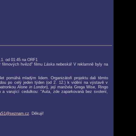
6.1. od 01:45 na ORF1
 filmových hvězd" filmu
Láska nebeská
! V reklamně byly na
0 let pomáhá mladým lidem. Organizátoři projektu dali těmto
udou po celý jeden týden (od 2. 12.) k vidění na výstavě v
patronkou
Alone in London
), její manžela Grega Wise, Ringo
ou a varující cedulkou: "Auta, zde zaparkovaná bez svolení,
aS1@seznam.cz
. Děkuji!