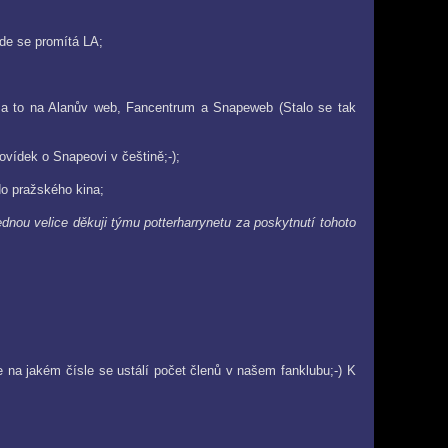
kde se promítá LA;
) a to na Alanův web, Fancentrum a Snapeweb (Stalo se tak
ovídek o Snapeovi v češtině;-);
o pražského kina;
ednou velice děkuji týmu potterharrynetu za poskytnutí tohoto
 na jakém čísle se ustálí počet členů v našem fanklubu;-) K