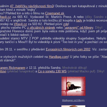
tuálním
47. žebříčku návštěvnosti filmů
! Doslova se tam katapultoval z minul
 tam klesl z minulé "trojky".
u? Přehled kin a info o filmu na
Cinemanet.sk
.
ltavě.cz
za 665 Kč. Vydavatel St. Martin
'
s Press. A nebo
(díky Sandro za
 457 Kč v angličtině. Sandra si tuto knížku již koupila a
tady
je krátká recenze
prodeji na
Vltavě.cz
za 503 Kč. Přehled písní
zde
!
a plochu vašeho PC
z oficiálních stránek
nebo
"upravený" od Allegry
.
Díky!
pražské Florence domů jsem byla velice mile potěšena, když jsem při průj
tačí k lidské radosti;-)
dební stanici MTV 2 POP zahlédla videoklip skupiny Sugarbabes. Nebylo b
rry tančící s Miou!!! Byl to videoklip k písni "Too lost in you" a pochází ze
ém 28.11. v sestřihu z předávání
Evropských filmových cen 2002
. Viz. zasl
ce stylových mužských celebrit
na
Handbag.com
! U jeho fotky se píše: "Al
i stárnutí".
Alanem Rickmanem
z 12.11. přeložila Sandra.
Mnohokrát děkuji!
ttovi
(překlad !snapinka!)
a
Co o sonetu 130 WS
(překlad Macko puf). Díky!
Wallpaper od Allegry