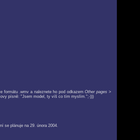
ve formátu .wmv a naleznete ho pod odkazem
Other pages
>
ovy písně: "Jsem model, ty víš co tím myslím.";-)))
ní se plánuje na 29. února 2004.