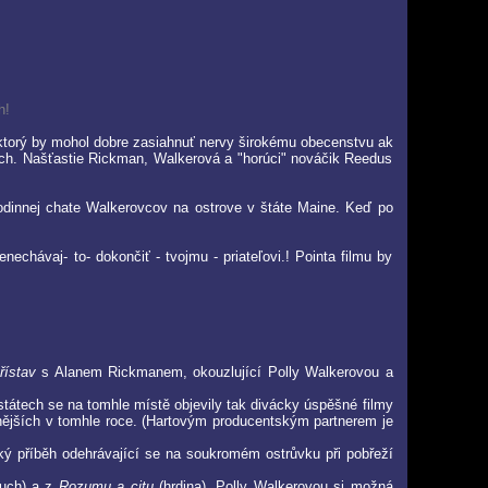
h!
r, ktorý by mohol dobre zasiahnuť nervy širokému obecenstvu ak
h. Našťastie Rickman, Walkerová a "horúci" nováčik Reedus
odinnej chate Walkerovcov na ostrove v štáte Maine. Keď po
hávaj- to- dokončiť - tvojmu - priateľovi.! Pointa filmu by
!
řístav
s Alanem Rickmanem, okouzlující Polly Walkerovou a
státech se na tomhle místě objevily tak divácky úspěšné filmy
ivnějších v tomhle roce. (Hartovým producentským partnerem je
ský příběh odehrávající se na soukromém ostrůvku při pobřeží
uch) a z
Rozumu a citu
(hrdina). Polly Walkerovou si možná