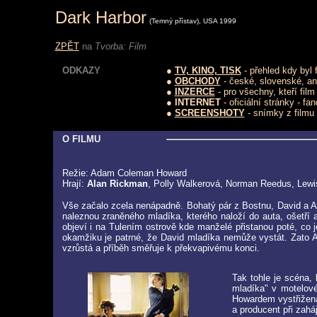
Dark Harbor
(Temný přístav), USA 1999
ZPĚT
na
Tvorba: Film
ODKAZY
●
TV, KINO, TISK
- přehled kdy byl 
●
OBCHODY
- české, slovenské, a
●
INZERCE
- pro všechny, kteří fil
● INTERNET
- oficiální stránky - f
●
SCREENSHOTY
- snímky z filmu
O FILMU
Režie: Adam Coleman Howard
Hrají:
Alan Rickman
, Polly Walkerová, Norman Reedus, Lewi
Vše začalo zcela nenápadně. Bohatý pár z Bostnu, David a Ale
naleznou zraněného mladíka, kterého naloží do auta, ošetří 
objeví i na Tulením ostrově kde manželé přistanou poté, co 
okamžiku je patrné, že David mladíka nemůže vystát. Zato Al
vzrůstá a příběh směřuje k překvapivému konci.
Tak tohle je scéna, 
mladíka" v motelové
Howardem vystřižena 
a producent při zahá