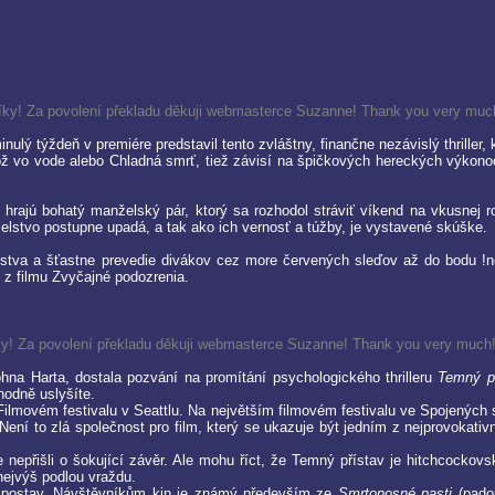
íky! Za povolení překladu děkuji webmasterce Suzanne! Thank you very muc
minulý týždeň v premiére predstavil tento zvláštny, finančne nezávislý thrille
o vode alebo Chladná smrť, tiež závisí na špičkových hereckých výkonoc
hrajú bohatý manželský pár, ktorý sa rozhodol stráviť víkend na vkusnej r
lstvo postupne upadá, a tak ako ich vernosť a túžby, je vystavené skúške.
a a šťastne prevedie divákov cez more červených sleďov až do bodu !nenec
 z filmu Zvyčajné podozrenia.
ky!
Za povolení překladu děkuji webmasterce Suzanne! Thank you very much
na Harta, dostala pozvání na promítání psychologického thrilleru
Temný p
odně uslyšíte.
Filmovém festivalu v Seattlu. Na největším filmovém festivalu ve Spojených 
 Není to zlá společnost pro film, který se ukazuje být jedním z nejprovokat
e nepřišli o šokující závěr. Ale mohu říct, že Temný přístav je hitchcockov
nejvýš podlou vraždu.
h postav. Návštěvníkům kin je známý především ze
Smrtonosné pasti
(pado