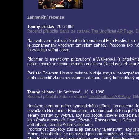
Zahraniční recenze
Temný přístav
; 26.6.1998
Recenzi přeložila alanis ze stránek
The Unofficial AR Page
. D
Na svetovom festivale Seattle International Film Festival sa 
je poznamenaný vhodným zmyslom záhady. Podobne ako Nôž v
to zvládajú veľmi dobre.
Rickman (s americkým prízvukom) a Walkerová (s britským) 
ceste zoberú so sebou pekného cudzinca (Reedusa) ich manže
Režisér Coleman Howard poistne buduje zmysel nebezpečenstv
mala ulahodiť vkusu rovnakému zástupu, ktorý bol nadšený aj
Temný přístav
; Liz Smithová - 10. 6. 1998
Recenzi přeložila Zitta ze stránek
The Unofficial AR Page
. Dí
Nedávno jsem od mého sympatického přítele, producenta Joh
nováčkem Normanem Reedusem, o kterém patrně toho ještě h
Temný přístav byl vybrán, aby tuto sobotu uzavřel soutěž na 
jako
Polibek pavoučí ženy
,
Obvyklí
,
Trainspotting
a
Orlando
.
Jeff Sharp, režíruje Adam Coleman.)
Podrobnosti zápletky zůstávají zahaleny tajemstvím, aby jst
Maine. Soustřeďuje se na rozpad jednoho manželství a na na
Alan Rickman ztvárnil nespočetné množství charakterovýc