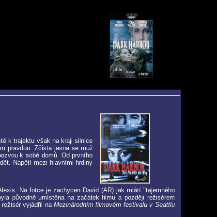
 k trajektu však na kraji silnice
šem pravdou. Zčista jasna se muž
o pozvou k sobě domů. Od prvního
dět. Napětí mezi hlavními hrdiny
 Alexis. Na fotce je zachycen David (AR) jak mlátí "tajemného
 byla původně umístěna na začátek filmu a později režisérem
režisér vyjádřil na
Mezinárodním filmovém festivalu v Seattlu