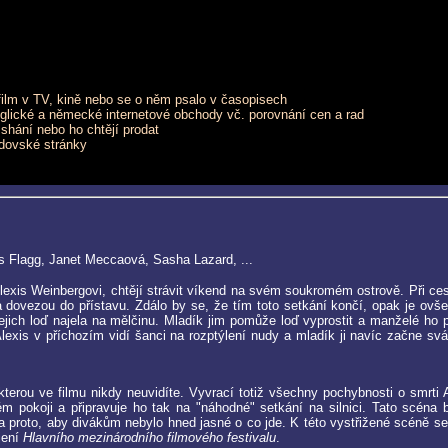
film v TV, kině nebo se o něm psalo v časopisech
nglické a německé internetové obchody vč. porovnání cen a rad
m shání nebo ho chtějí prodat
andovské stránky
s Flagg, Janet Meccaová, Sasha Lazard, ...
xis Weinbergovi, chtějí strávit víkend na svém soukromém ostrově. Při cestě
a dovezou do přístavu. Zdálo by se, že tím toto setkání končí, opak je ov
jejich loď najela na mělčinu. Mladík jim pomůže loď vyprostit a manželé h
exis v příchozím vidí šanci na rozptýlení nudy a mladík ji navíc začne svá
kterou ve filmu nikdy neuvidíte. Vyvrací totiž všechny pochybnosti o smrti
m pokoji a připravuje ho tak na "náhodné" setkání na silnici. Tato scéna
proto, aby divákům nebylo hned jasné o co jde. K této vystřižené scéně se 
jení
Hlavního mezinárodního filmového festivalu
.