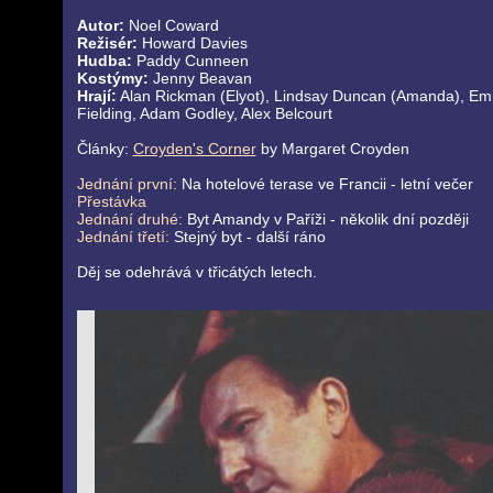
Autor:
Noel Coward
Režisér:
Howard Davies
Hudba:
Paddy Cunneen
Kostýmy:
Jenny Beavan
Hrají:
Alan Rickman (Elyot), Lindsay Duncan (Amanda), E
Fielding, Adam Godley, Alex Belcourt
Články:
Croyden
'
s Corner
by Margaret Croyden
Jednání první:
Na hotelové terase ve Francii - letní večer
Přestávka
Jednání druhé:
Byt Amandy v Paříži - několik dní později
Jednání třetí:
Stejný byt - další ráno
Děj se odehrává v třicátých letech.