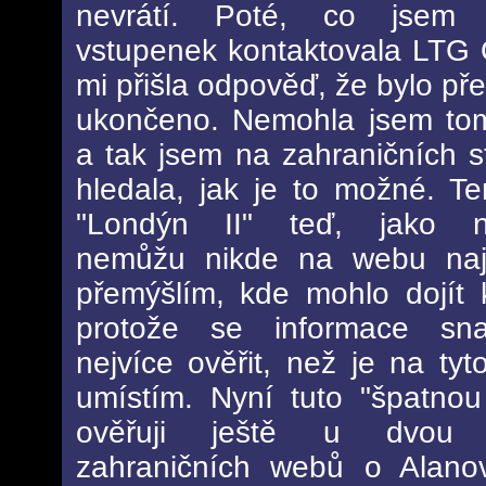
nevrátí. Poté, co jsem 
vstupenek kontaktovala LTG
mi přišla odpověď, že bylo př
ukončeno. Nemohla jsem tom
a tak jsem na zahraničních s
hledala, jak je to možné. Te
"Londýn II" teď, jako na
nemůžu nikde na webu naj
přemýšlím, kde mohlo dojít 
protože se informace sn
nejvíce ověřit, než je na tyt
umístím. Nyní tuto "špatnou
ověřuji ještě u dvou 
zahraničních webů o Alanov