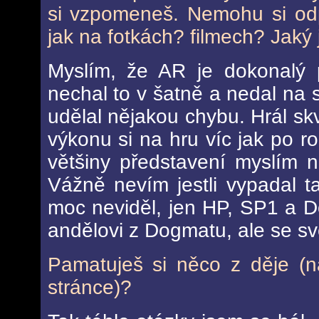
si vzpomeneš. Nemohu si odp
jak na fotkách? filmech? Jaký
Myslím, že AR je dokonalý p
nechal to v šatně a nedal na 
udělal nějakou chybu. Hrál skv
výkonu si na hru víc jak po r
většiny představení myslím n
Vážně nevím jestli vypadal t
moc neviděl, jen HP, SP1 a D
andělovi z Dogmatu, ale se svě
Pamatuješ si něco z děje (n
stránce)?