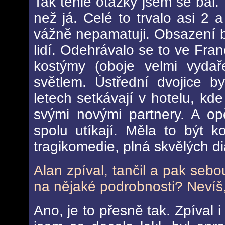
Tak téhle otázky jsem se bál. 
než já. Celé to trvalo asi 2 a
vážně nepamatuji. Obsazení b
lidí. Odehrávalo se to ve Fran
kostýmy (oboje velmi vyda
světlem. Ústřední dvojice b
letech setkávají v hotelu, kd
svými novými partnery. A op
spolu utíkají. Měla to být k
tragikomedie, plná skvělých di
Alan zpíval, tančil a pak seb
na nějaké podrobnosti? Nevíš,
Ano, je to přesně tak. Zpíval i