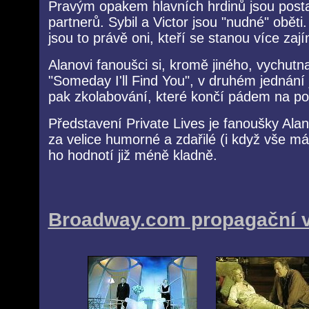
Pravým opakem hlavních hrdinů jsou posta
partnerů. Sybil a Victor jsou "nudné" obět
jsou to právě oni, kteří se stanou více zaj
Alanovi fanoušci si, kromě jiného, vychutn
"Someday I'll Find You", v druhém jednání 
pak zkolabování, které končí pádem na po
Představení Private Lives je fanoušky Al
za velice humorné a zdařilé (i když vše má 
ho hodnotí již méně kladně.
Broadway.com propagační v