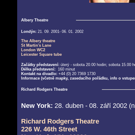
Albery Theatre
Londýn:
21. 09. 2001- 06. 01. 2002
The Albery theatre
St Martin's Lane
London WC2
Leicester Square tube
Začátky p
ředstavení:
úterý - sobota 20.00 hodin; sobota 15.00 h
Délka představení:
160 minut
Kontakt na divadlo:
+44 (0) 20 7369 1730
Informace (včetně mapky, zasedacího pořádku, info o vstupen
Richard Rodgers Theatre
New York:
28. duben - 08. září 2002 (n
Richard Rodgers Theatre
226 W. 46th Street