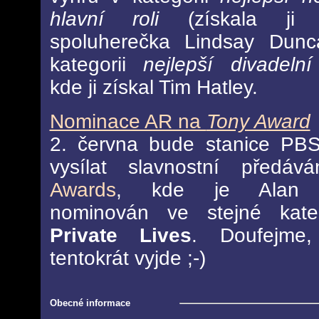
hlavní roli
(získala ji 
spoluherečka Lindsay Dun
kategorii
nejlepší divadelní
kde ji získal Tim Hatley.
Nominace AR na
Tony Award
2. června bude stanice P
vysílat slavnostní předá
Awards
, kde je Alan 
nominován ve stejné kate
Private Lives
. Doufejme
tentokrát vyjde ;-)
Obecné informace