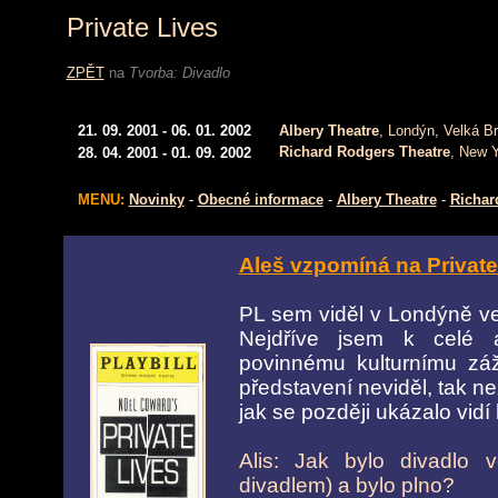
Private Lives
ZPĚT
na
Tvorba:
Divadlo
21. 09. 2001 - 06. 01. 2002
Albery Theatre
, Londýn, Velká Br
Richard Rodgers Theatre
, New 
28. 04. 2001 - 01. 09. 2002
MENU:
Novinky
-
Obecné informace
-
Albery Theatre
-
Richar
Aleš vzpomíná na Private
PL sem viděl v Londýně v
Nejdříve jsem k celé a
povinnému kulturnímu záži
představení neviděl, tak ne
jak se později ukázalo vidí
Alis: Jak bylo divadlo 
divadlem) a bylo plno?