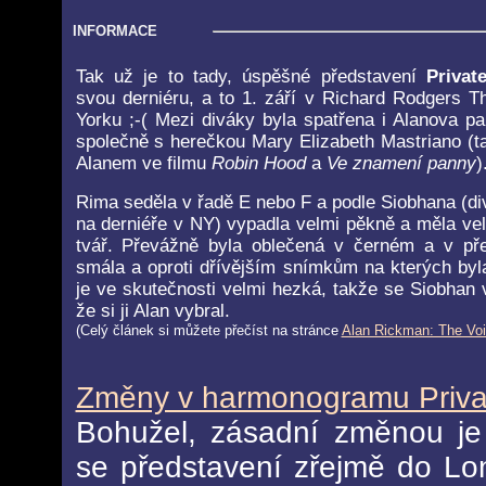
INFORMACE
Tak už je to tady, úspěšné představení
Privat
svou derniéru, a to 1. září v Richard Rodgers 
Yorku ;-( Mezi diváky byla spatřena i Alanova p
společně s herečkou Mary Elizabeth Mastriano (ta
Alanem ve filmu
Robin Hood
a
Ve znamení panny
)
Rima seděla v řadě E nebo F a podle Siobhana (div
na derniéře v NY) vypadla velmi pěkně a měla vel
tvář. Převážně byla oblečená v černém a v př
smála a oproti dřívějším snímkům na kterých by
je ve skutečnosti velmi hezká, takže se Siobhan 
že si ji Alan vybral.
(Celý článek si můžete přečíst na stránce
Alan Rickman: The Vo
Změny v harmonogramu Priva
Bohužel, zásadní změnou je 
se představení zřejmě do Lon