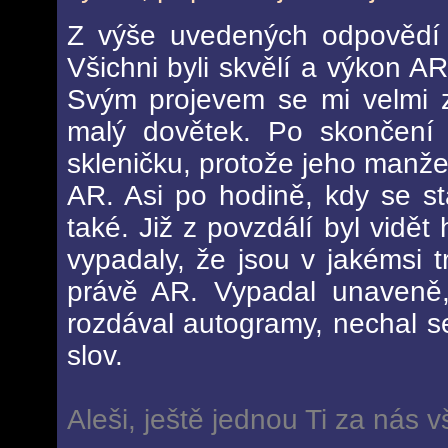
Z výše uvedených odpovědí v
Všichni byli skvělí a výkon AR
Svým projevem se mi velmi za
malý dovětek. Po skončení
skleničku, protože jeho manž
AR. Asi po hodině, kdy se st
také. Již z povzdálí byl vidě
vypadaly, že jsou v jakémsi t
právě AR. Vypadal unaveně,
rozdával autogramy, nechal se 
slov.
Aleši, ještě jednou Ti za nás 