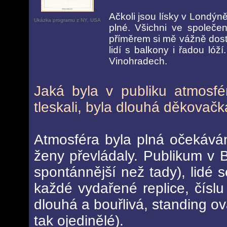
Ačkoli jsou lísky v Londýn
Ukázka programu z NY, USA
plné. Všichni ve společe
příměrem si mě vážně dosta
lidí s balkony i řadou lóží
Vinohradech.
Jaká byla v publiku atmosfér
tleskali, byla dlouhá děkovačka
Atmosféra byla plná očekává
ženy převládaly. Publikum v B
spontánnější než tady), lidé s
každé vydařené replice, čís
dlouhá a bouřlivá, standing ov
tak ojedinělé).