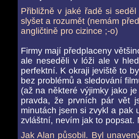
Přibližně v jaké řadě si seděl
slyšet a rozumět (nemám předs
angličtině pro cizince ;-o)
Firmy mají předplaceny většin
ale neseděli v lóži ale v hled
perfektní. K okraji jeviště to 
bez problémů a sledování film
(až na některé výjimky jako j
pravda, že prvních pár vět 
minutách jsem si zvykl a pak u
zvláštní, nevím jak to popsat
Jak Alan působil. Byl unavený,