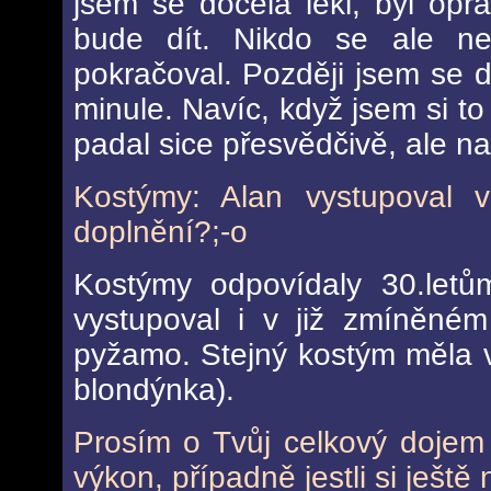
jsem se docela lekl, byl op
bude dít. Nikdo se ale ne
pokračoval. Později jsem se d
minule. Navíc, když jsem si to
padal sice přesvědčivě, ale n
Kostýmy: Alan vystupoval
doplnění?;-o
Kostýmy odpovídaly 30.letů
vystupoval i v již zmíněné
pyžamo. Stejný kostým měla v 
blondýnka).
Prosím o Tvůj celkový dojem 
výkon, případně jestli si ješt