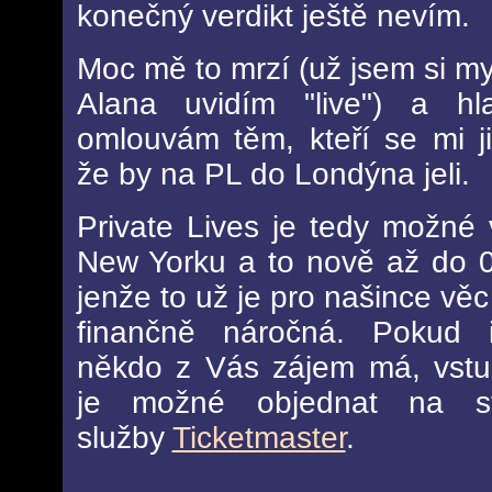
konečný verdikt ještě nevím.
Moc mě to mrzí (už jsem si my
Alana uvidím "live") a h
omlouvám těm, kteří se mi ji
že by na PL do Londýna jeli.
Private Lives je tedy možné 
New Yorku a to nově až do 0
jenže to už je pro našince vě
finančně náročná. Pokud 
někdo z Vás zájem má, vstu
je možné objednat na st
služby
Ticketmaster
.