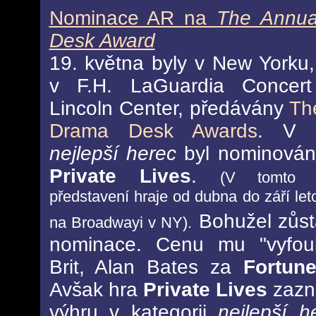
Nominace AR na
The Annua
Desk Award
19. května byly v New Yorku,
v F.H. LaGuardia Concert
Lincoln Center, předávány
Th
Drama Desk Awards
. V k
nejlepší herec
byl nominován
Private Lives
.
(V tomto d
představení hraje od dubna do září let
Bohužel zůst
na Broadwayi v NY).
nominace. Cenu mu "vyfouk
Brit, Alan Bates za
Fortune
Avšak hra
Private Lives
zazn
výhru v kategorii
nejlepší h