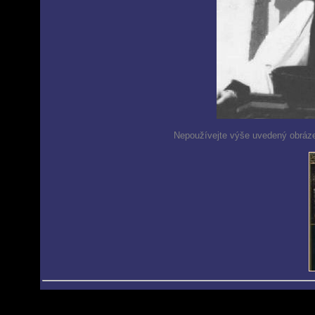
Nepoužívejte výše uvedený obráze