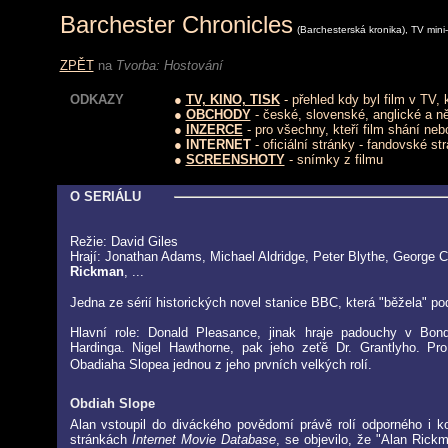
Barchester Chronicles
(Barchesterská kronika), TV mini
ZPĚT
na
Tvorba:
Hostování
ODKAZY
●
TV, KINO, TISK
- přehled kdy byl film v TV,
●
OBCHODY
- české, slovenské, anglické a 
●
INZERCE
- pro všechny, kteří film shání neb
● INTERNET
- oficiální stránky - fandovské st
●
SCREENSHOTY
- snímky z filmu
O SERIÁLU
Režie: David Giles
Hrají:
Jonathan Adams, Michael Aldridge, Peter Blythe, George 
Rickman
, ...
Jedna ze sérií historických novel stanice BBC, která "běžela" 
Hlavní role: Donald Pleasance, jinak hraje padouchy v Bon
Hardinga. Nigel Hawthorne, pak jeho zeťě Dr. Grantlyho. Pr
Obadiaha Slopea jednou z jeho prvních velkých rolí.
Obdiah Slope
Alan vstoupil do diváckého povědomí právě rolí odporného i 
stránkách
Internet Movie Database
, se objevilo, že "Alan Rick