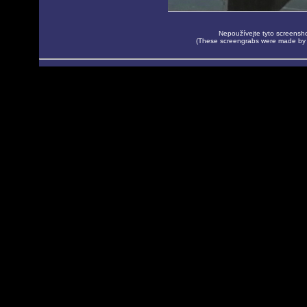
Nepoužívejte tyto screenshot
(These screengrabs were made by M