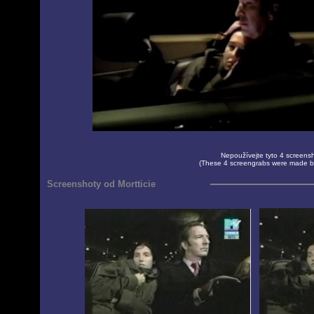
Nepoužívejte tyto 4 screensho
(These 4 screengrabs were made by
Screenshoty od Mortticie