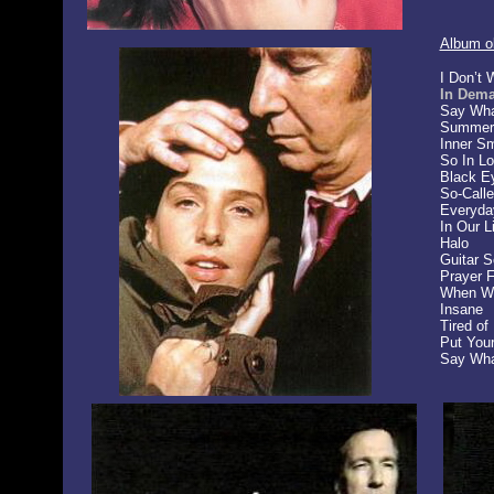
Album ob
I Don’t 
In Dem
Say Wha
Summer
Inner Sm
So In L
Black E
So-Calle
Everyda
In Our L
Halo
Guitar 
Prayer 
When We
Insane
Tired of
Put You
Say Wha