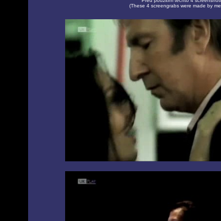
Před použitím těchto 4 screenshotů
(These 4 screengrabs were made by me (