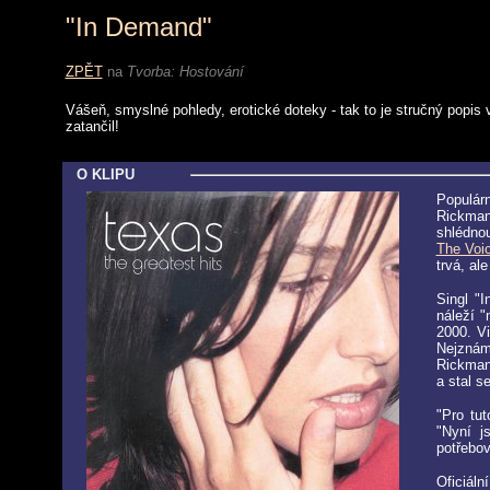
"In Demand"
ZPĚT
na
Tvorba:
Hostování
Vášeň, smyslné pohledy, erotické doteky - tak to je stručný popis vi
zatančil!
O KLIPU
Populár
Rickman
shlédno
The Voi
trvá, al
Singl "
náleží "
2000. Vi
Nejznám
Rickmane
a stal s
"Pro tu
"Nyní j
potřebov
Oficiáln