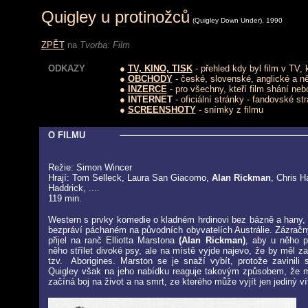
Quigley u protinožců
(
Quigley Down Under
), 1990
ZPĚT
na
Tvorba: Film
ODKAZY
●
TV, KINO, TISK
- přehled kdy byl film v TV,
●
OBCHODY
- české, slovenské, anglické a 
●
INZERCE
- pro všechny, kteří film shání neb
● INTERNET
- oficiální stránky - fandovské st
●
SCREENSHOTY
- snímky z filmu
O FILMU
Režie: Simon Wincer
Hrají: Tom Selleck, Laura San Giacomo,
Alan Rickman
, Chris 
Haddrick, ....
119 min.
Western s prvky komedie o kladném hrdinovi bez bázně a hany, k
bezpráví páchaném na původních obyvatelích Austrálie. Zázračný
přijel na ranč Elliotta Marstona
(Alan Rickman)
, aby u něho p
něho střílet divoké psy, ale na místě vyjde najevo, že by měl z
tzv. Aborigines. Marston se je snaží vybít, protože zavinili s
Quigley však na jeho nabídku reaguje takovým způsobem, že 
začíná boj na život a na smrt, ze kterého může vyjít jen jediný ví